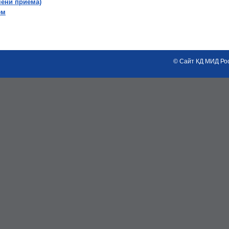
мени приема)
ем
© Сайт КД МИД Рос