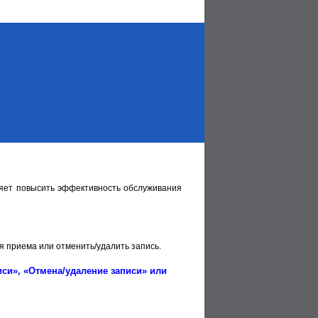
яет повысить эффективность обслуживания
я приема или отменить/удалить запись.
си», «Отмена/удаление записи» или