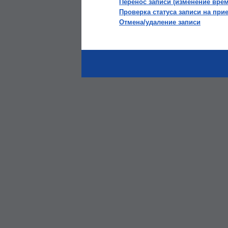
Перенос записи (изменение вре
Проверка статуса записи на при
Отмена/удаление записи