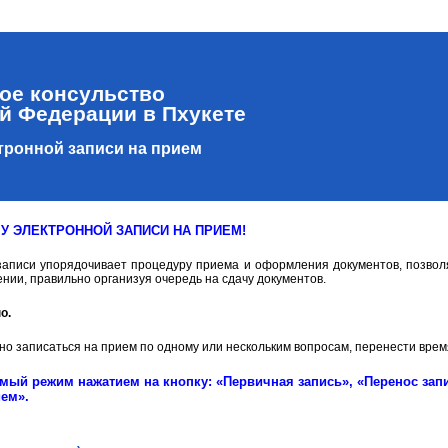
ое консульство
й Федерации в Пхукете
тронной записи на прием
У ЭЛЕКТРОННОЙ ЗАПИСИ НА ПРИЕМ!
аписи упорядочивает процедуру приема и оформления документов, позвол
нии, правильно организуя очередь на сдачу документов.
о.
но записаться на прием по одному или нескольким вопросам, перенести врем
мый режим нажатием на кнопку: «Первичная запись», «Перенос запи
ием».